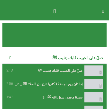
2:1
2:0
1:4