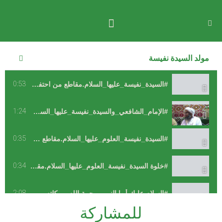
0:5
1:2
0:3
0:3
2:0
0:5