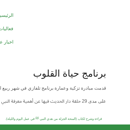
الرئيسي
فعاليات
اخبار ع
برنامج حياة القلوب
قدمت مبادرة تزكية وعمارة برنامج تلفازي في شهر ربيع الأول لعام 1444ه بعنوان
على مدى 29 حلقة دار الحديث فيها عن أهمية معرفة النبي محمد ﷺ وذكر بعض شمائله الخلقية والخُلقية ومواقف تعاملاته في الحياة مع الناس، وذكر جزء من مراحل حياته الشريفة ﷺ
قراءة وشرح لكتاب (المنحة الجزلة من هدي النبي ﷺ في عمل اليوم والليلة).