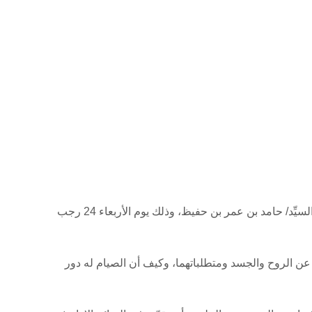
عقدت مبادرة تزكية وعمارة، إحدى مبادرات مؤسسة طابة للأبحاث والاستشارات، محاضرة بعنوان: (أسرار عبادة الصِّيام)، ألقاها السيِّد/ حامد بن عمر بن حفيظ، وذلك يوم الأربعاء 24 رجب
 عن الروح والجسد ومتطلباتهما، وكيف أن الصيام له دور